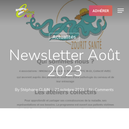
Skip
Men
ADHÉRER
to
Close
main
Menu
content
Actualités
Newsletter Août
2023
By
Stéphane CLAIN
21 octobre 2023
No Comments