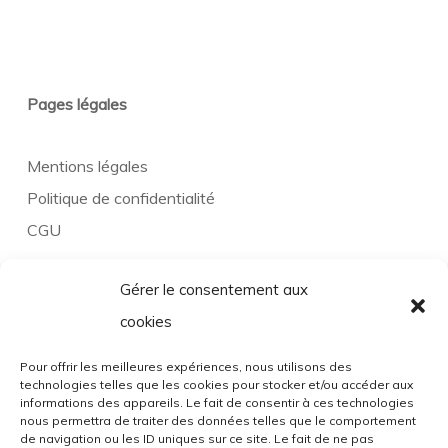
Pages légales
Mentions légales
Politique de confidentialité
CGU
Gérer le consentement aux
Contact
cookies
5 rue Joseph Carpaye,
Pour offrir les meilleures expériences, nous utilisons des
technologies telles que les cookies pour stocker et/ou accéder aux
97490 Sainte Clotilde
informations des appareils. Le fait de consentir à ces technologies
nous permettra de traiter des données telles que le comportement
06 93 97 38 92
de navigation ou les ID uniques sur ce site. Le fait de ne pas