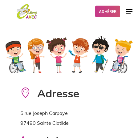
Skip
Men
ADHÉRER
to
Close
main
Menu
content
Adresse
5 rue Joseph Carpaye
97490 Sainte Clotilde